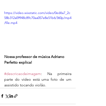
https://video.wixstatic.com/video/0ed6a7_2c
58b312a09948c89c70aa057e8e51b6/360p/mp4
/file.mp4
Nossa professor de música Adriano 
Perfetto explica!
#descricaodeimagem
: Na primeira 
parte do vídeo está uma foto de um 
assistido tocando violão.