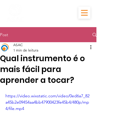
Post
ASAC
1 min de leitura
Qual instrumento é o
mais fácil para
aprender a tocar?
https://video.wixstatic.com/video/0ed6a7_82
a45b2e09454aa4bb47900423fe45b4/480p/mp
4/file.mp4