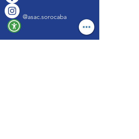
@asac.sorocaba
Menu
Quem Somos
Projetos