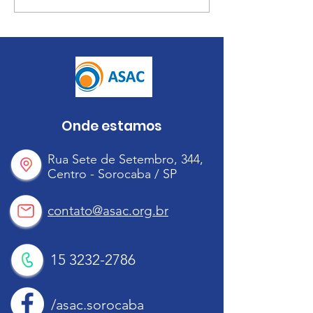
das Águas
2022
Onde estamos
Rua Sete de Setembro, 344,
Centro - Sorocaba / SP
contato@asac.org.br
15 3232-2786
/asac.sorocaba