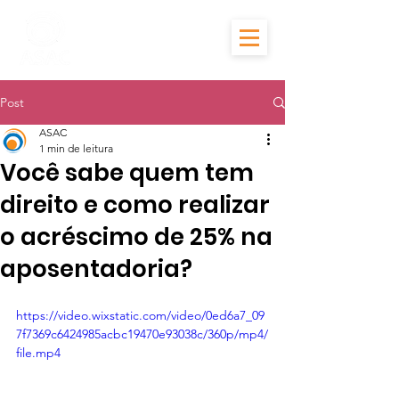
Post
ASAC
1 min de leitura
Você sabe quem tem
direito e como realizar
o acréscimo de 25% na
aposentadoria?
https://video.wixstatic.com/video/0ed6a7_09
7f7369c6424985acbc19470e93038c/360p/mp4/
file.mp4