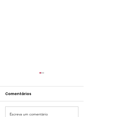
Comentários
Escreva um comentário
Pista de Skate Parque
Oficina da Pá